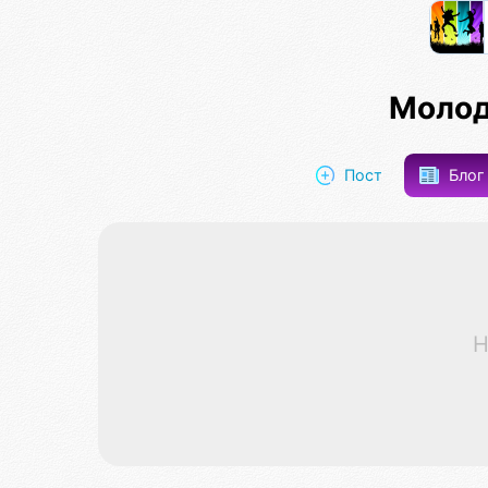
Молод
Пост
Бло
Н