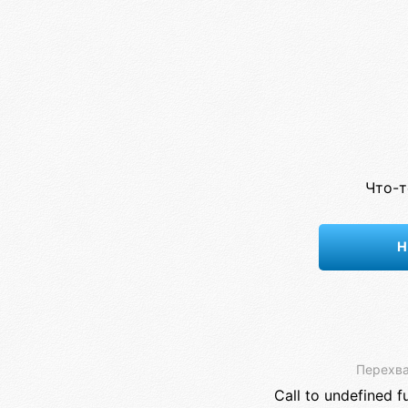
Что-т
Н
Перехва
Call to undefined f