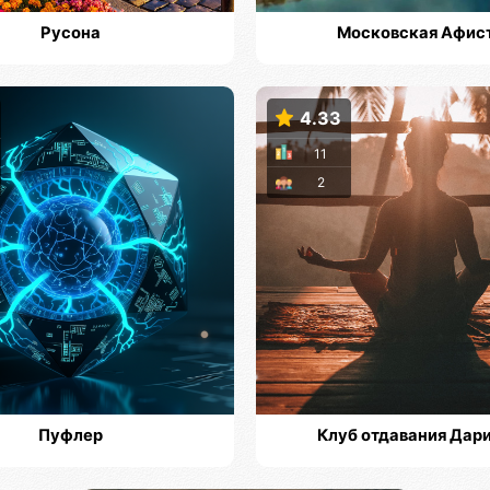
Русона
Московская Афис
4.33
11
2
Пуфлер
Клуб отдавания Дар