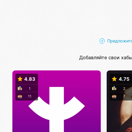
Предложить
Добавляйте свои хабы
4.83
4.75
1
2
11
7