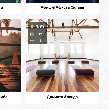
та
Афишл! Афиста Онлайн
4.33
12
2
имба
Домиста Аренда