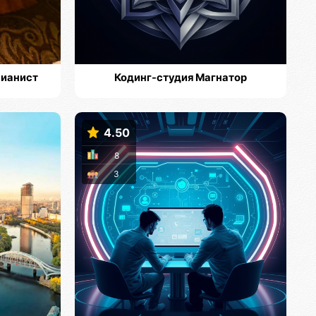
пианист
Кодинг-студия Магнатор
4.50
8
3