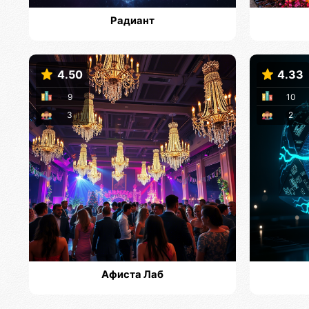
Радиант
4.50
4.33
9
10
3
2
Афиста Лаб