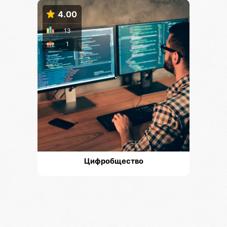
4.00
13
1
Цифробщество