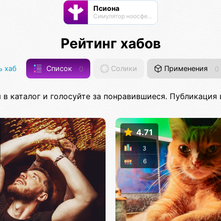
Псиона
Cимулятор ноосферы
Рейтинг хабов
 хаб
Список
0
Солики
Применения
0
 в каталог и голосуйте за понравившиеся. Публикация в
4.71
3
6