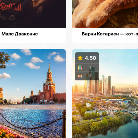
Марс Драконис
Барни Котариен — кот-
4.50
7
3