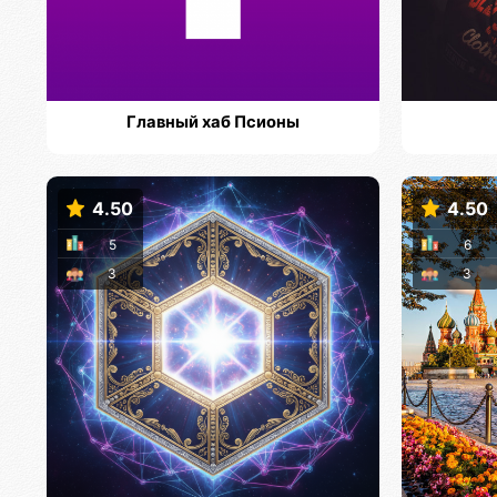
Главный хаб Псионы
4.50
4.50
5
6
3
3