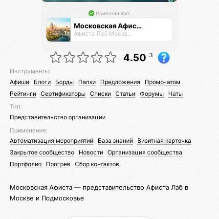
Привязан хаб:
Московская Афиста
Афиста Лаб Москвы и Подпосковья
3
4.50
Инструменты:
Афиши
Блоги
Борды
Папки
Предложения
Промо-атом
Рейтинги
Сертификаторы
Списки
Статьи
Форумы
Чаты
Тип:
Представительство организации
Применение:
Автоматизация мероприятий
База знаний
Визитная карточка
Закрытое сообщество
Новости
Организация сообщества
Портфолио
Прогрев
Сбор контактов
Московская Афиста — представительство Афиста Лаб в
Москве и Подмосковье