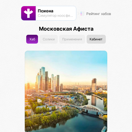
Псиона
Рейтинг хабов
Cимулятор ноосферы
Московская Афиста
Хаб
Солики
Применения
Кабинет