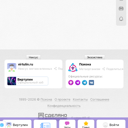
Нексус
Экосистема
virtulin.ru
Псиона
Нексус метавселенных
Поделиться
Метаорганизм
Поделиться
Официальные ресурсы:
Виртулин
Официальный хаб
1995–2026 ©
Псиона
О проекте
Контакты
Соглашение
Конфиденциальность
С нами КО 🕉️
Виртулин
Войти
Чаты
Гринд