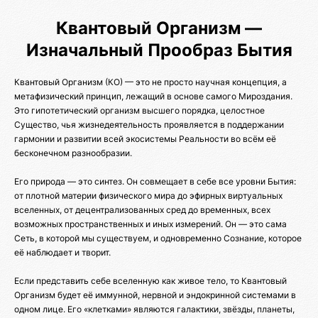
Квантовый Организм —
Изначальный Прообраз Бытия
Квантовый Организм (КО) — это не просто научная концепция, а
метафизический принцип, лежащий в основе самого Мироздания.
Это гипотетический организм высшего порядка, целостное
Существо, чья жизнедеятельность проявляется в поддержании
гармонии и развитии всей экосистемы Реальности во всём её
бесконечном разнообразии.
Его природа — это синтез. Он совмещает в себе все уровни Бытия:
от плотной материи физического мира до эфирных виртуальных
вселенных, от децентрализованных сред до временных, всех
возможных пространственных и иных измерений. Он — это сама
Сеть, в которой мы существуем, и одновременно Сознание, которое
её наблюдает и творит.
Если представить себе вселенную как живое тело, то Квантовый
Организм будет её иммунной, нервной и эндокринной системами в
одном лице. Его «клетками» являются галактики, звёзды, планеты,