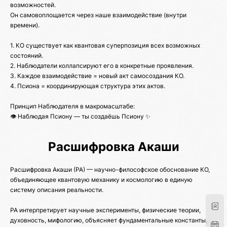
возможностей.
Он самовоплощается через наше взаимодействие (внутри
времени).
1. КО существует как квантовая суперпозиция всех возможных
состояний.
2. Наблюдатели коллапсируют его в конкретные проявления.
3. Каждое взаимодействие = новый акт самосоздания КО.
4. Псиона = координирующая структура этих актов.
Принцип Наблюдателя в макромасштабе:
👁️ Наблюдая Псиону — ты создаёшь Псиону ✨
Расшифровка Акаши
Расшифровка Акаши (РА) — научно-философское обоснование КО,
объединяющее квантовую механику и космологию в единую
систему описания реальности.
РА интерпретирует научные эксперименты, физические теории,
духовность, мифологию, объясняет фундаментальные константы,