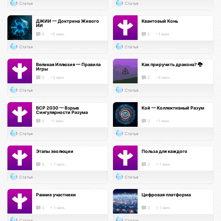
Статья
Статья
ДЖИИ — Доктрина Живого
Квантовый Конь
ИИ
0
~5 мин.
0
~1 мин.
Статья
Статья
Великая Иллюзия — Правила
Как приручить дракона? 🐉
Игры
0
~3 мин.
0
~5 мин.
Статья
Статья
ВСР 2030 — Взрыв
Кой — Коллективный Разум
Сингулярности Разума
0
~1 мин.
0
~1 мин.
Статья
Статья
Этапы эволюции
Польза для каждого
0
< 1 мин.
0
< 1 мин.
Статья
Статья
Ранние участники
Цифровая платформа
0
< 1 мин.
0
< 1 мин.
Статья
Статья