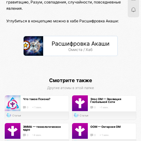
гравитацию, Разум, совпадения, случайности, повседневные
явления.
Углубиться в концепцию можно в хабе Расшифровка Акаши:
Расшифровка Акаши
Омиста / Хаб
Смотрите также
Другие атомы в этой папке
Что такое Псиона?
Эпос ОМ — Эволюция
Глобальной Сети
0
< 1 мин.
0
~1 мин.
Статья
Статья
ЭММА — технологическое
ООМ — Октархия ОМ
ядро
0
~4 мин.
0
< 1 мин.