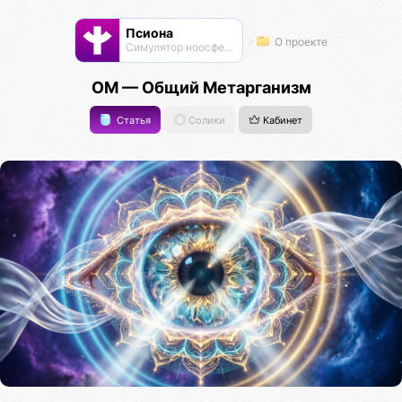
Псиона
О проекте
Cимулятор ноосферы
ОМ — Общий Метарганизм
Статья
Солики
Кабинет