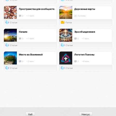
Пространства для сообществ
Дорожные карты
0
< 1 мин.
3 атома
Статья
Папка
Начало
Эра объединения
3
< 1 мин.
0
~1 мин.
Статья
Статья
Место во Вселенной
Логотип Псионы
0
~3 мин.
2
~4 мин.
Статья
Статья
Хаб
Нексус