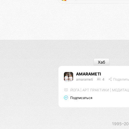
Хаб
AMARAMETI
amarameti
4
Поделит
ЙОГА | АРТ ПРАКТИКИ | МЕДИТА
Подписаться
1995–2