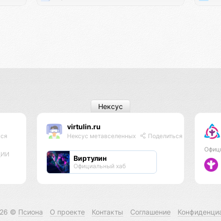
Нексус
virtulin.ru
ься
Нексус метавселенных
Поделиться
Офиц
ЦИИ
Виртулин
Официальный хаб
026 ©
Псиона
О проекте
Контакты
Соглашение
Конфиденци