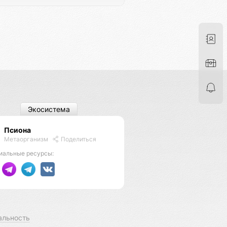
Экосистема
Псиона
Метаорганизм
Поделиться
иальные ресурсы:
альность