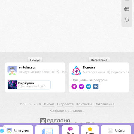
Нексус
Экосистема
virtulin.ru
Псиона
Нексус метавселенных
Поделиться
Метаорганизм
Поделиться
Официальные ресурсы:
Виртулин
Официальный хаб
1995–2026 ©
Псиона
О проекте
Контакты
Соглашение
Конфиденциальность
С нами КО 🕉️
Виртулин
Войти
Чаты
Гринд