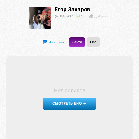
Егор Захаров
@id146407
10
Добавить
Лента
Био
Написать
Нет соликов
СМОТРЕТЬ БИО →