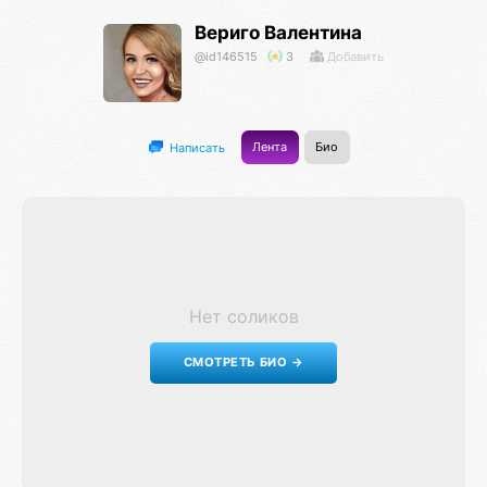
Вериго Валентина
@id146515
3
Добавить
Лента
Био
Написать
Нет соликов
СМОТРЕТЬ БИО →