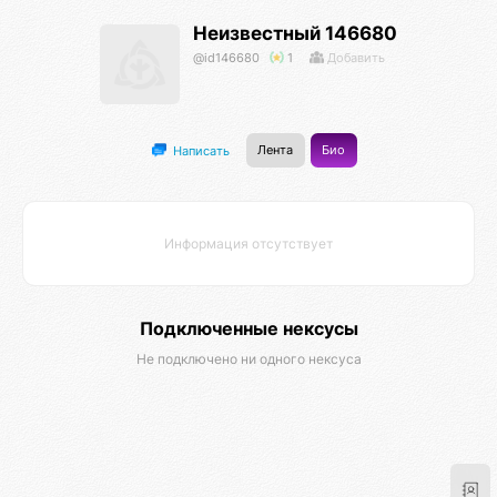
Неизвестный 146680
@id146680
1
Добавить
Лента
Био
Написать
Информация отсутствует
Подключенные нексусы
Не подключено ни одного нексуса