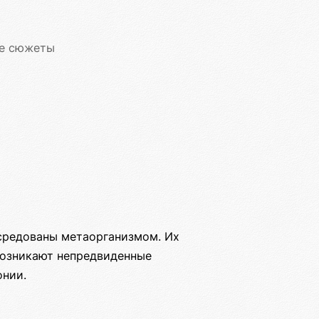
е сюжеты
средованы метаорганизмом. Их
 возникают непредвиденные
онии.