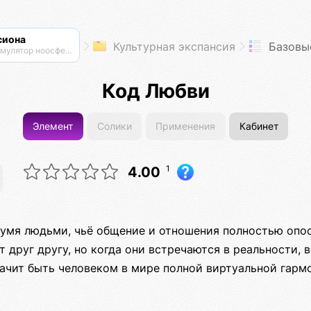
сиона
Культурная экспансия
Базовы
Cимулятор ноосферы
Код Любви
Элемент
Солики
Применения
Кабинет
1
4.00
умя людьми, чьё общение и отношения полностью опо
 друг другу, но когда они встречаются в реальности,
начит быть человеком в мире полной виртуальной гарм