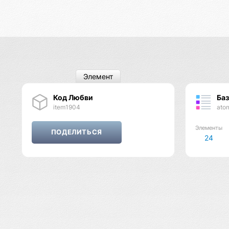
Элемент
Код Любви
Ба
item1904
ato
Элементы
24