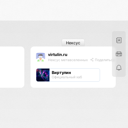
Нексус
virtulin.ru
Нексус метавселенных
Поделиться
Виртулин
Официальный хаб