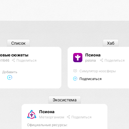
Список
Хаб
зовые сюжеты
Псиона
m1646
Поделиться
psiona
Поделиться
Cимулятор ноосферы
Добавить
Подписаться
Экосистема
Псиона
Метаорганизм
Поделиться
Официальные ресурсы: