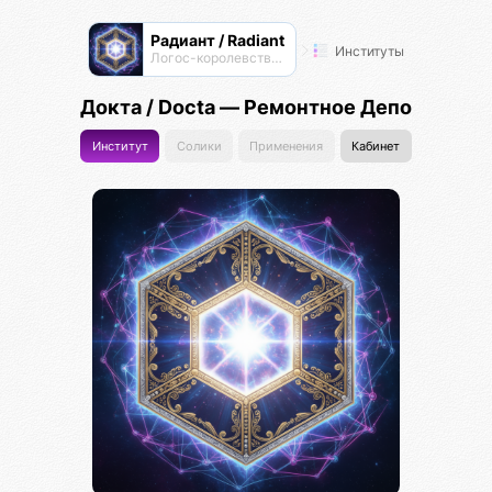
Радиант / Radiant
Институты
Логос-королевство циоков
Докта / Docta — Ремонтное Депо
Институт
Солики
Применения
Кабинет