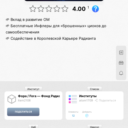
1
4.00
🌱 Вклад в развитие ОМ
🌱 Бесплатные Инфлеры для «брошенных» циоков до
самообеспечения
🌱 Содействие в Королевской Карьере Радианта
Институт
Список
Фора / Fora — Фонд Радианта
Институты
item2108
atom1709
Поделиться
Элементы
Добавить
12
Хаб
Нексус