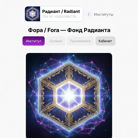
Радиант / Radiant
Институты
Логос-королевство циоков
Фора / Fora — Фонд Радианта
Институт
Солики
Применения
Кабинет