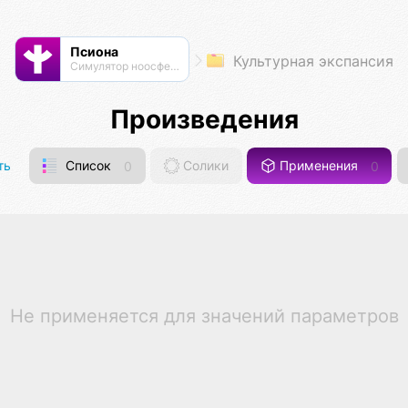
Псиона
Культурная экспансия
Cимулятор ноосферы
Произведения
ть
Список
0
Солики
Применения
0
Не применяется для значений параметров