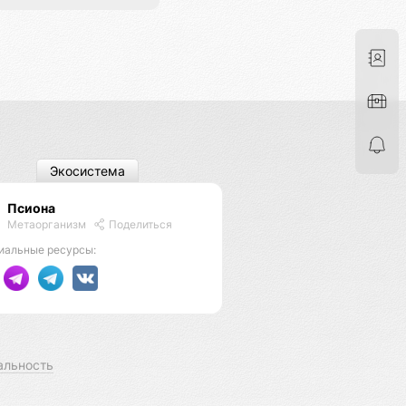
Экосистема
Псиона
Метаорганизм
Поделиться
иальные ресурсы:
альность