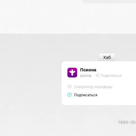
Хаб
Псиона
psiona
Поделиться
Cимулятор ноосферы
Подписаться
1995–2