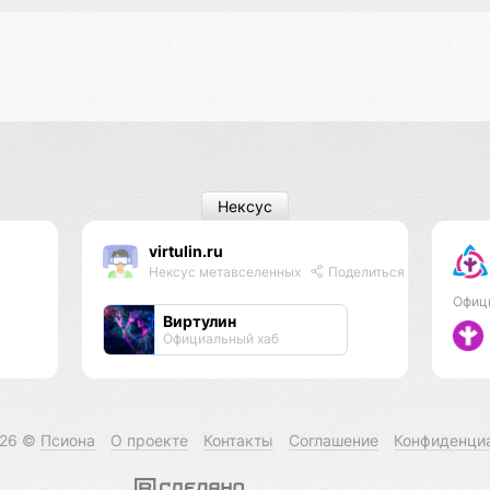
Нексус
virtulin.ru
Нексус метавселенных
Поделиться
Офиц
Виртулин
Официальный хаб
026 ©
Псиона
О проекте
Контакты
Соглашение
Конфиденци