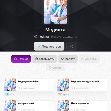
Мединта
medinta
Нексус медицины
Подписаться
Главная
Активности
Маркет
Альбомы
Солики
Медицинский блог
Мероприятия для врачей
0 публикаций
0 мероприятий
Блог
Афиша
Форум врачей
Наши партнеры
0 обсуждений
0 объектов