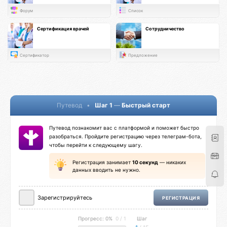
Форум
Список
Сертификация врачей
Сотрудничество
Сертификатор
Предложение
Путевод
•
Шаг 1
—
Быстрый старт
Путевод познакомит вас с платформой и поможет быстро
разобраться. Пройдите регистрацию через телеграм-бота,
чтобы перейти к следующему шагу.
Регистрация занимает
10 секунд
— никаких
данных вводить не нужно.
Зарегистрируйтесь
РЕГИСТРАЦИЯ
Прогресс: 0%
0 / 1
Шаг