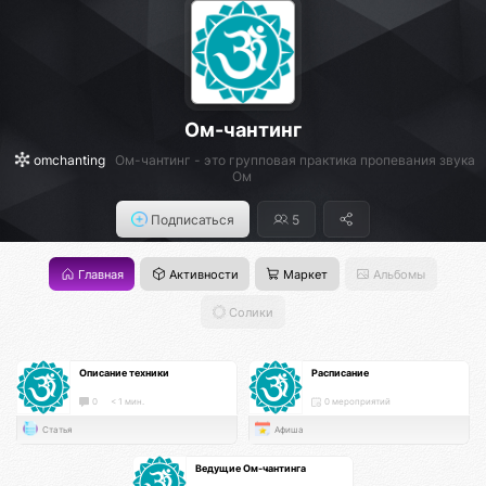
Ом-чантинг
omchanting
Ом-чантинг - это групповая практика пропевания звука
Ом
Подписаться
5
Главная
Активности
Маркет
Альбомы
Солики
Описание техники
Расписание
0
< 1 мин.
0 мероприятий
Статья
Афиша
Ведущие Ом-чантинга