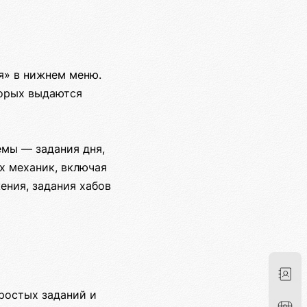
я» в нижнем меню.
торых выдаются
емы — задания дня,
х механик, включая
ения, задания хабов
ростых заданий и