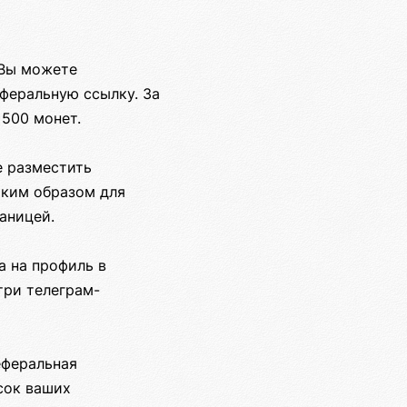
 Вы можете
еферальную ссылку. За
500 монет.
е разместить
аким образом для
аницей.
а на профиль в
три телеграм-
еферальная
сок ваших