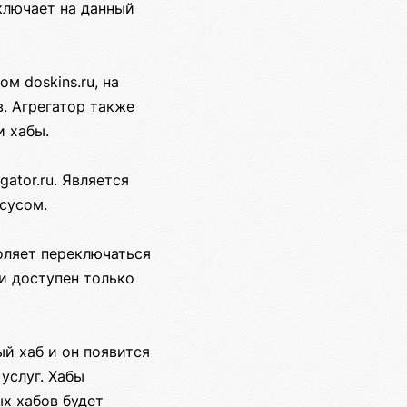
ключает на данный
м doskins.ru, на
. Агрегатор также
и хабы.
ator.ru. Является
ксусом.
оляет переключаться
и доступен только
ый хаб и он появится
услуг. Хабы
х хабов будет