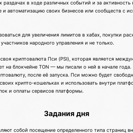
х раздачах в ходе различных событий и за активность 
е и автоматизацию своих бизнесов или сообществ с и
оваться для увеличения лимитов в хабах, покупки рас
участников народного управления и не только.
 своя криптовалюта Пси (PSI), которая является межд
ет на блокчейне TON — мы писали о ней в начале года
птовалюту, после её запуска. Пси можно будет свободн
 своих крипто-кошельках и использовать внутри платф
ок и оплаты сервисов платформы.
Задания дня
вляют собой посещение определенного типа страниц в