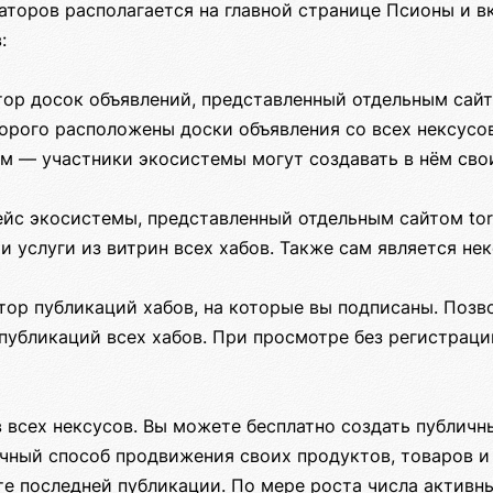
аторов располагается на главной странице Псионы и в
:
ор досок объявлений, представленный отдельным сайто
орого расположены доски объявления со всех нексусов
ом — участники экосистемы могут создавать в нём сво
йс экосистемы, представленный отдельным сайтом torg
и услуги из витрин всех хабов. Также сам является не
тор публикаций хабов, на которые вы подписаны. Позв
публикаций всех хабов. При просмотре без регистраци
 всех нексусов. Вы можете бесплатно создать публичн
чный способ продвижения своих продуктов, товаров и 
е последней публикации. По мере роста числа активны